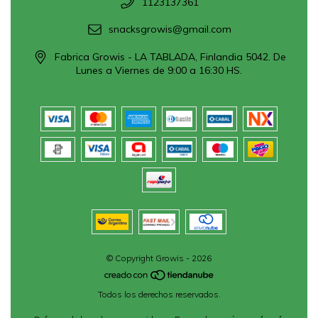
1123137361
snacksgrowis@gmail.com
Fabrica Growis - LA TABLADA, Finlandia 5042. De
Lunes a Viernes de 9:00 a 16:30 HS.
© Copyright Growis - 2026
Todos los derechos reservados.