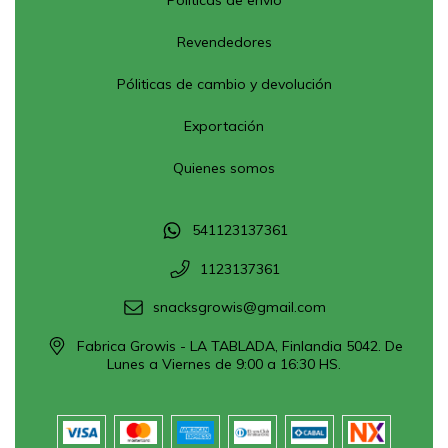
Revendedores
Póliticas de cambio y devolución
Exportación
Quienes somos
541123137361
1123137361
snacksgrowis@gmail.com
Fabrica Growis - LA TABLADA, Finlandia 5042. De
Lunes a Viernes de 9:00 a 16:30 HS.