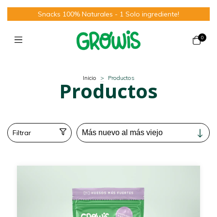
Snacks 100% Naturales - 1 Solo ingrediente!
0
Inicio
>
Productos
Productos
Filtrar