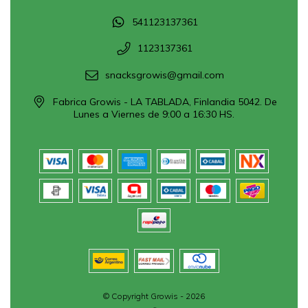
541123137361
1123137361
snacksgrowis@gmail.com
Fabrica Growis - LA TABLADA, Finlandia 5042. De
Lunes a Viernes de 9:00 a 16:30 HS.
© Copyright Growis - 2026